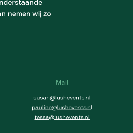
 onderstaande
n nemen wij zo
Mail
susan@lushevents.nl
pauline@lushevents.n
l
tessa@lushevents.nl