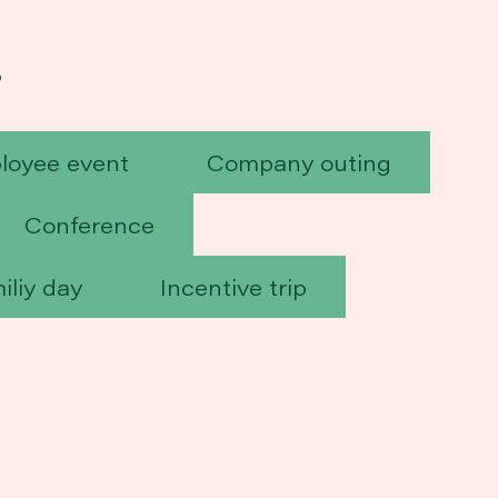
?
loyee event
Company outing
Conference
iliy day
Incentive trip