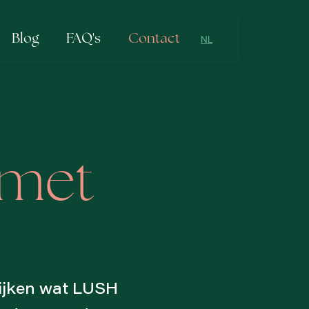
Blog
FAQ's
Contact
NL
NL
EN
 met
kijken wat LUSH