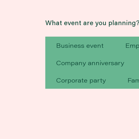
What event are you planning
Business event
Emp
Company anniversary
Corporate party
Fam