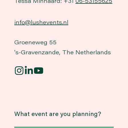
Tessa Minnaard: +31
06-53155625
info@lushevents.nl
Groeneweg 55
's-Gravenzande, The Netherlands
What event are you planning?