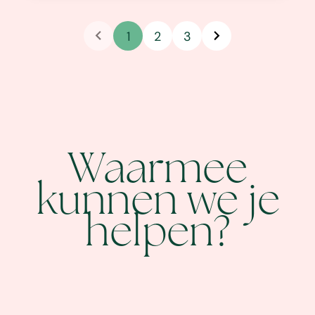
1
2
3
Waarmee
kunnen we je
helpen?