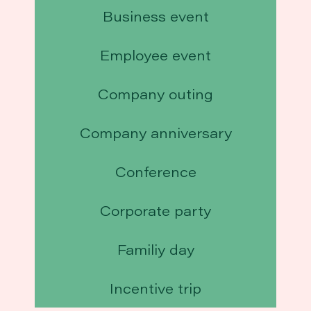
Business event
Employee event
Company outing
Company anniversary
Conference
Corporate party
Familiy day
Incentive trip