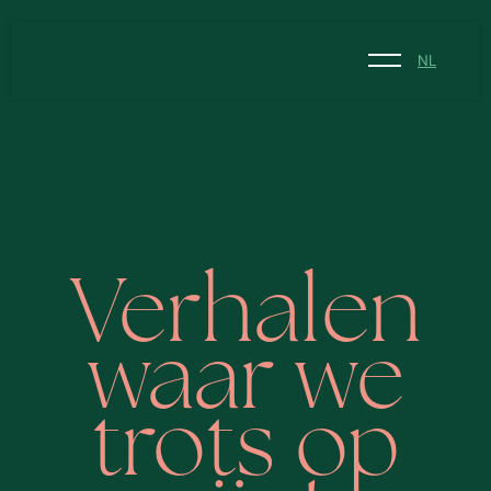
NL
NL
EN
Verhalen
waar we
trots op