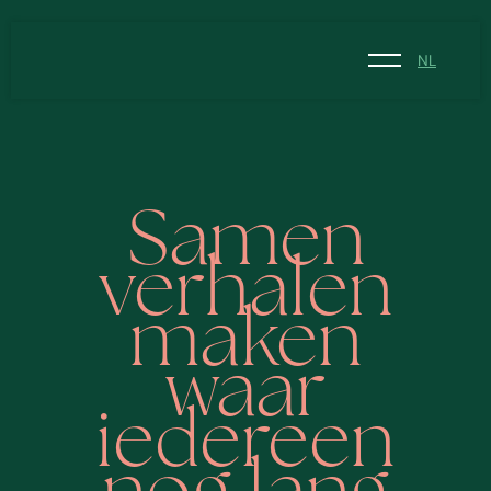
NL
NL
EN
Samen
verhalen
maken
waar
iedereen