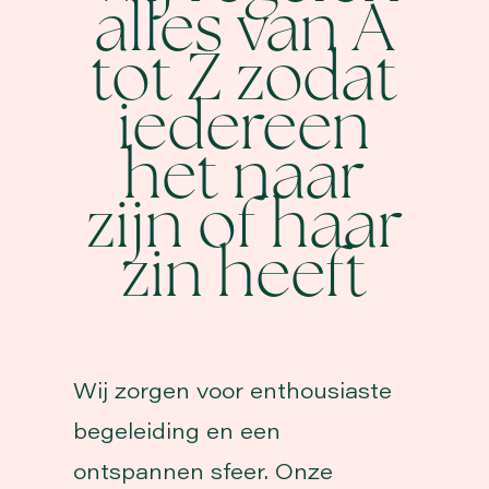
alles van A
tot Z zodat
iedereen
het naar
zijn of haar
zin heeft
Wij zorgen voor enthousiaste
begeleiding en een
ontspannen sfeer. Onze