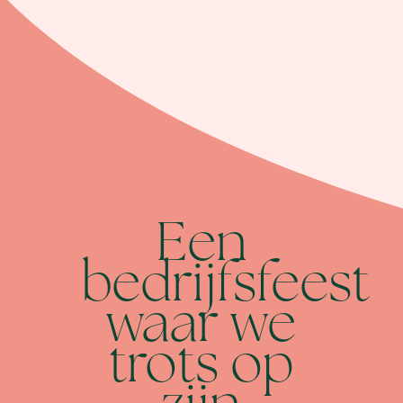
Een
bedrijfsfeest
waar we
trots op