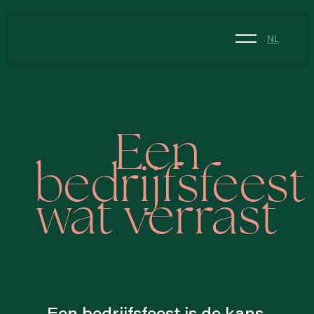
NL
NL
EN
Een
bedrijfsfeest
wat verrast
Een bedrijfsfeest is de kans