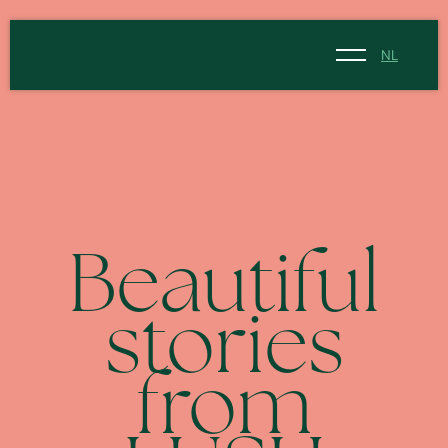
NL
NL
EN
Beautiful
stories
from