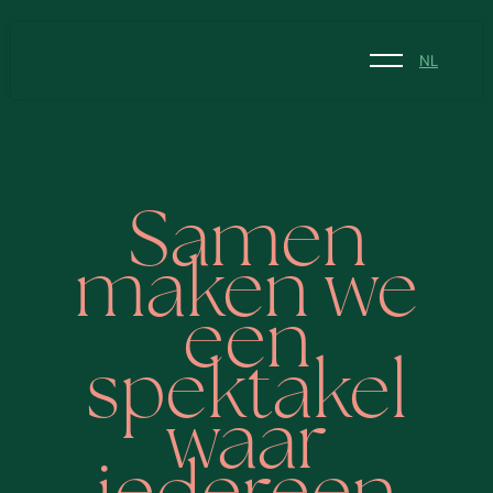
NL
NL
EN
Samen
maken we
een
spektakel
waar