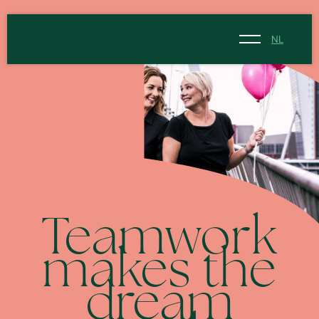
NL
NL
EN
Teamwork
makes the
dream