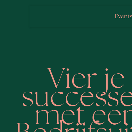
Event
Vier je
success
met ee