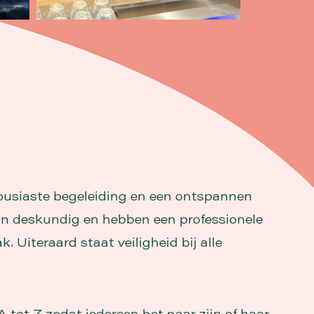
ousiaste begeleiding en een ontspannen
ijn deskundig en hebben een professionele
. Uiteraard staat veiligheid bij alle
A tot Z zodat iedereen het naar zijn of haar