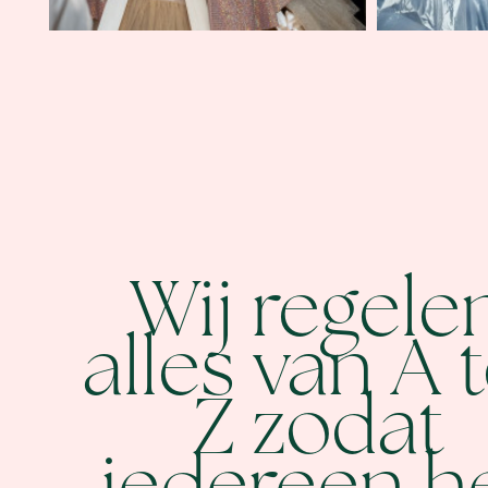
Wij regele
alles van A 
Z zodat