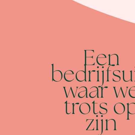
Een
bedrijfsu
waar w
trots o
zijn