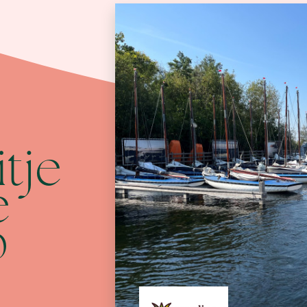
itje
e
p