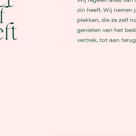
et
zin heeft. Wij nemen 
f
plekken, die ze zelf n
ft
genieten van het bedri
vertrek, tot aan teru