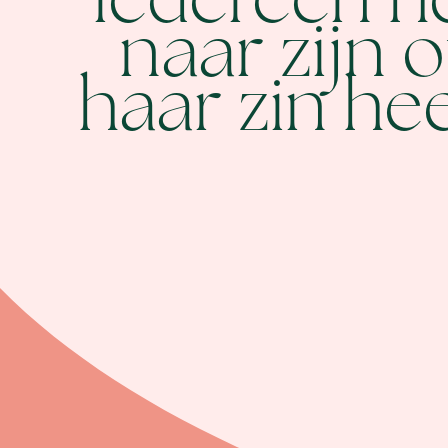
iedereen h
naar zijn o
haar zin hee