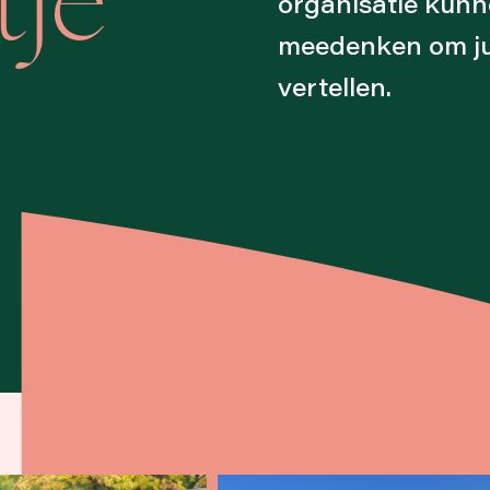
tje
organisatie kunne
meedenken om jul
vertellen.