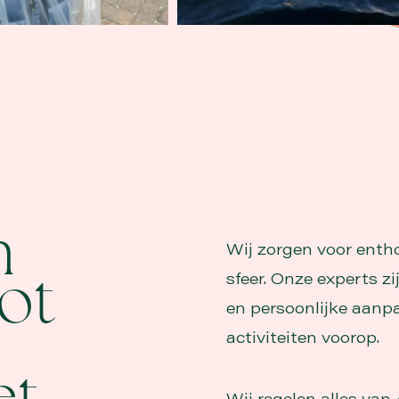
n
Wij zorgen voor enth
sfeer. Onze experts z
tot
en persoonlijke aanpak
activiteiten voorop.
Wij regelen alles van 