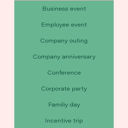
Business event
Employee event
Company outing
Company anniversary
Conference
Corporate party
Familiy day
Incentive trip