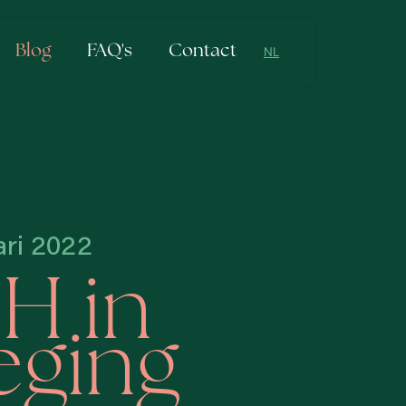
Blog
FAQ's
Contact
NL
NL
EN
ari 2022
H in
ging