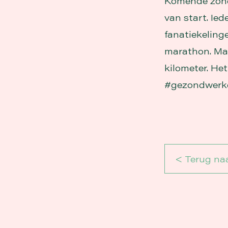
Komende zonda
van start. Ied
fanatiekeling
marathon. Maa
kilometer. He
#gezondwerke
< Terug naa