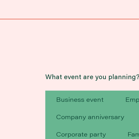
What event are you planning
Business event
Emp
Company anniversary
Corporate party
Fam