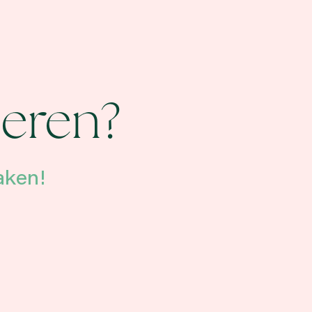
ieren?
aken!