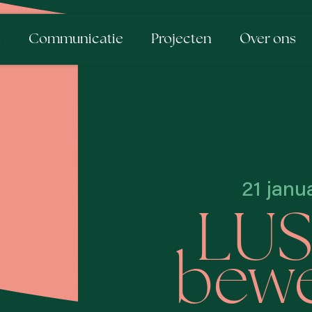
s
Communicatie
Projecten
Over ons
21 janu
LUS
bewe