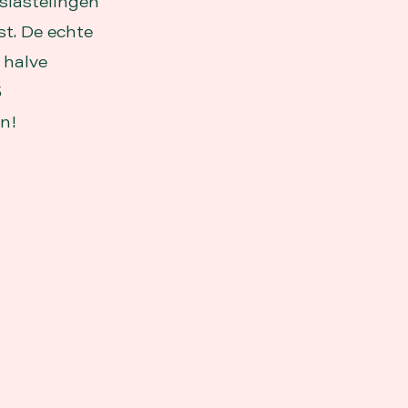
siastelingen
st. De echte
 halve
5
n!