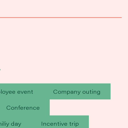
?
loyee event
Company outing
Conference
iliy day
Incentive trip