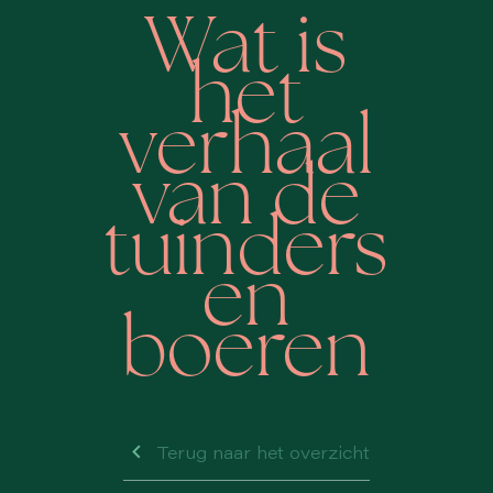
Wat is
het
verhaal
van de
tuinders
en
boeren
Terug naar het overzicht