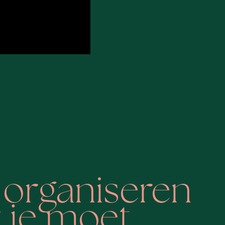
 organiseren
r je moet