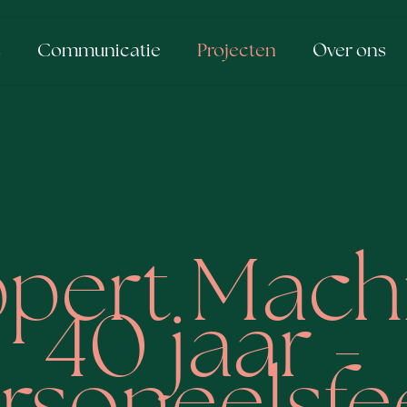
s
Communicatie
Projecten
Over ons
pert Mach
40 jaar -