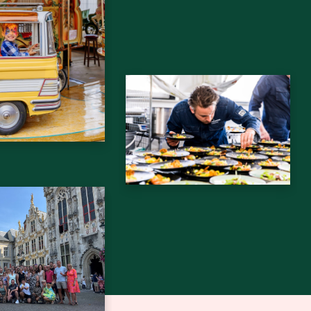
drijfsuitje
Bedrijfsborrel
jubileum