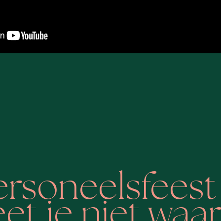
personeelsfeest
t je niet waa