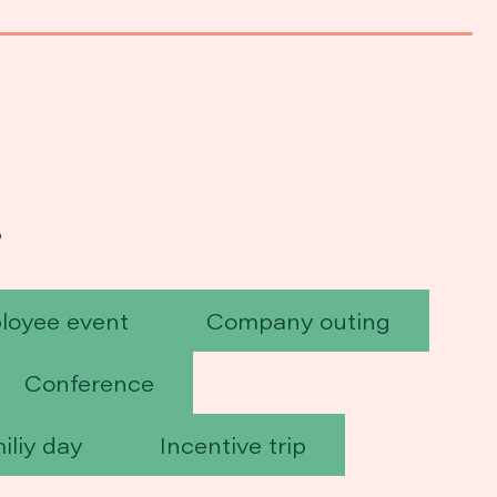
?
loyee event
Company outing
Conference
iliy day
Incentive trip