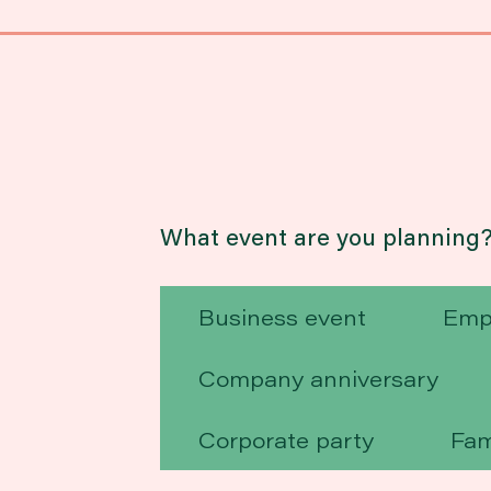
What event are you planning
Business event
Emp
Company anniversary
Corporate party
Fam