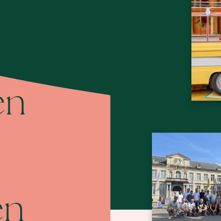
Be
en
en
Bedrijfs