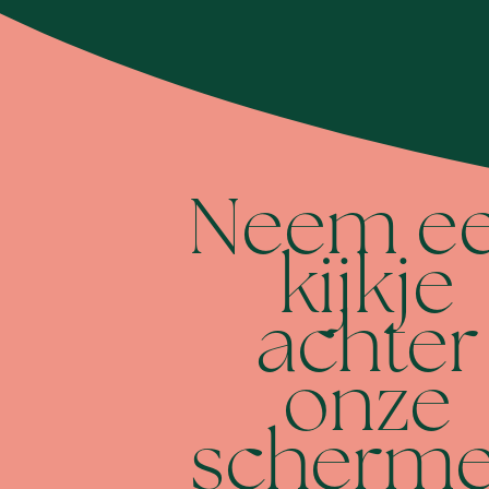
Neem e
kijkje
achter
onze
scherm