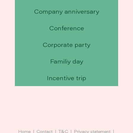
Company anniversary
Conference
Corporate party
Familiy day
Incentive trip
Home
|
Contact
|
T&C
|
Privacy statement
|