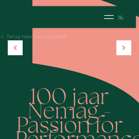
NL
NL
< Terug naar het overzicht
EN
100 jaar
Nemag -
Passion for