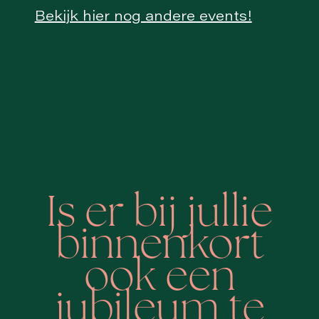
Bekijk hier nog andere events!
Is er bij jullie
binnenkort
ook een
jubileum te