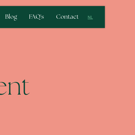
Blog
FAQ's
Contact
NL
NL
EN
ent