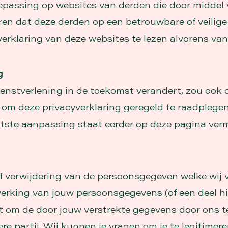
oepassing op websites van derden die door middel 
ren dat deze derden op een betrouwbare of veili
verklaring van deze websites te lezen alvorens va
g
ienstverlening in de toekomst verandert, zou ook 
om deze privacyverklaring geregeld te raadplegen
tste aanpassing staat eerder op deze pagina verm
e of verwijdering van de persoonsgegeven welke wi
rking van jouw persoonsgegevens (of een deel hi
t om de door jouw verstrekte gegevens door ons te 
re partij. Wij kunnen je vragen om je te legitime