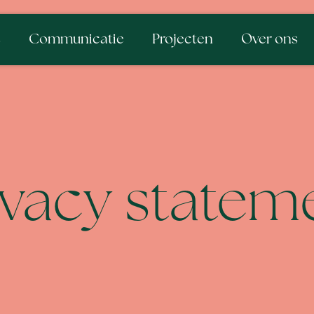
s
Communicatie
Projecten
Over ons
ivacy statem