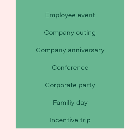
Employee event
Company outing
Company anniversary
Conference
Corporate party
Familiy day
Incentive trip