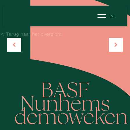
NL
NL
< Terug naar het overzicht
EN
BASF
Nunhems
demoweken