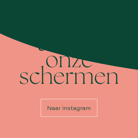
Neem
een kijkje
achter
onze
schermen
Naar instagram