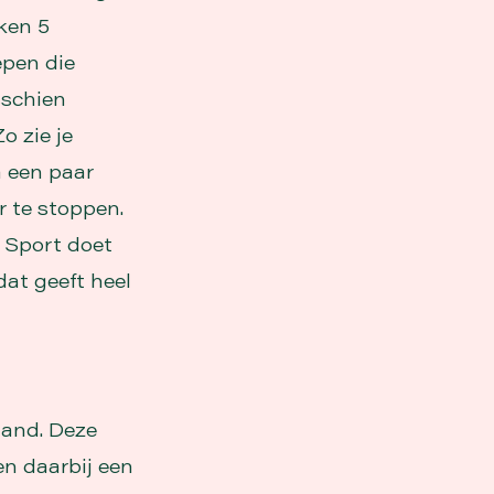
ken 5
epen die
sschien
o zie je
a een paar
r te stoppen.
. Sport doet
dat geeft heel
land. Deze
en daarbij een