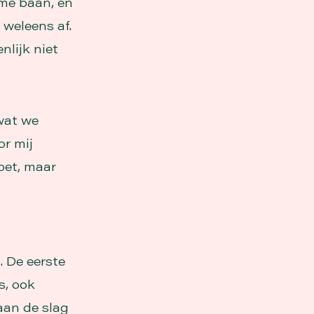
ime baan, en
 weleens af.
nlijk niet
wat we
or mij
oet, maar
. De eerste
s, ook
aan de slag