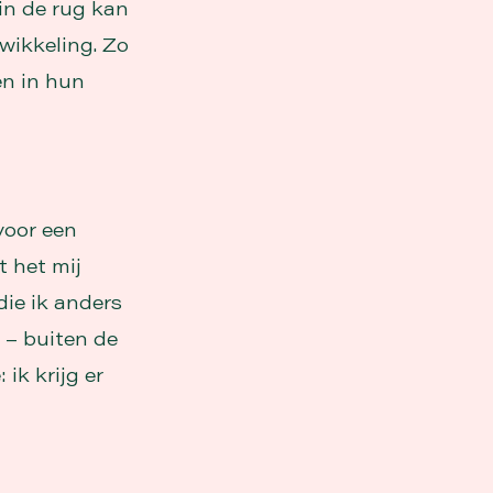
in de rug kan
twikkeling. Zo
en in hun
voor een
t het mij
die ik anders
 – buiten de
ik krijg er