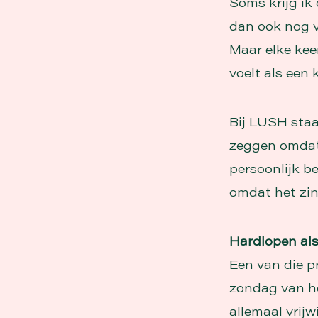
Soms krijg ik
dan ook nog vr
Maar elke keer
voelt als een 
Bij LUSH staa
zeggen omdat 
persoonlijk b
omdat het zin
Hardlopen als
Een van die pr
zondag van he
allemaal vrij