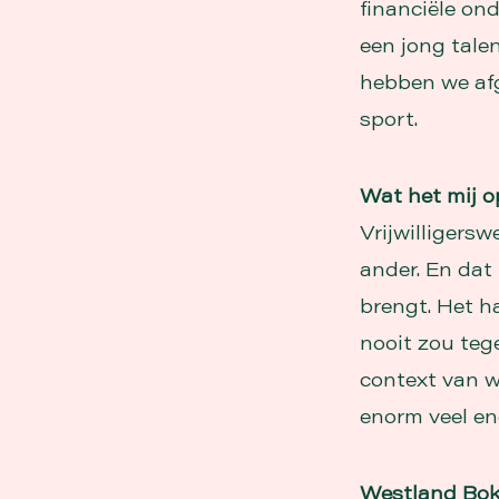
financiële on
een jong talen
hebben we afg
sport.
Wat het mij o
Vrijwilligersw
ander. En dat k
brengt. Het h
nooit zou teg
context van we
enorm veel en
Westland Bok