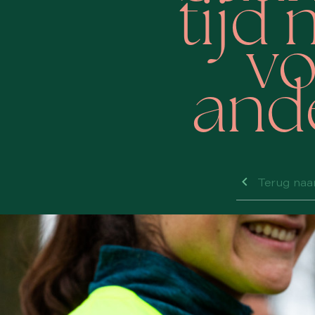
tijd
vo
and
Terug naar