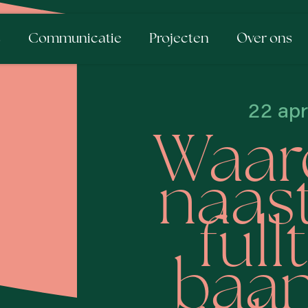
s
Communicatie
Projecten
Over ons
22 apr
Waar
naast
full
baan