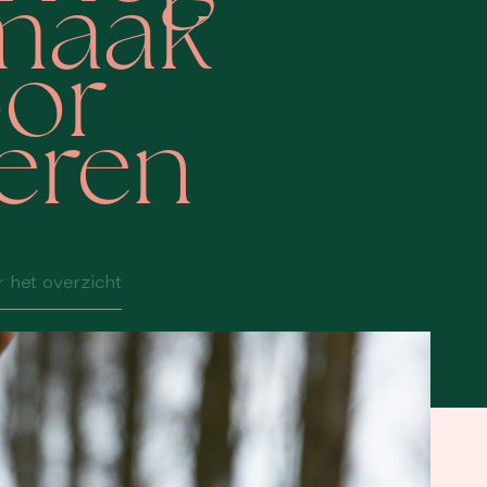
 maak
or
eren
 het overzicht