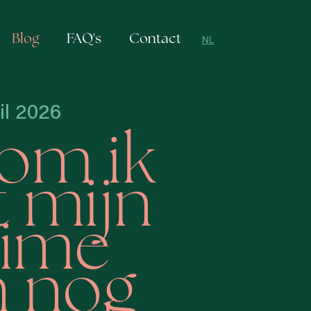
Blog
FAQ's
Contact
NL
NL
EN
il 2026
om ik
 mijn
time
 nog