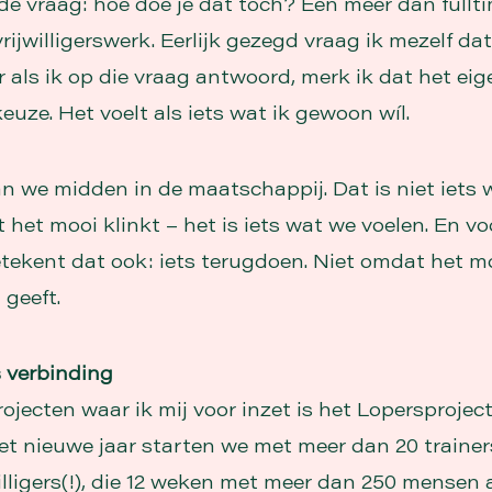
 de vraag: hoe doe je dat toch? Een meer dan fullt
ijwilligerswerk. Eerlijk gezegd vraag ik mezelf dat
 als ik op die vraag antwoord, merk ik dat het eige
keuze. Het voelt als iets wat ik gewoon wíl.
n we midden in de maatschappij. Dat is niet iets 
het mooi klinkt – het is iets wat we voelen. En vo
etekent dat ook: iets terugdoen. Niet omdat het m
 geeft.
 verbinding
ojecten waar ik mij voor inzet is het Lopersproject
t nieuwe jaar starten we met meer dan 20 trainer
willigers(!), die 12 weken met meer dan 250 mensen 