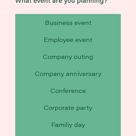
What event are you planning?
Business event
Employee event
Company outing
Company anniversary
Conference
Corporate party
Familiy day