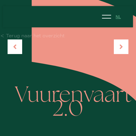
NL
NL
< Terug naar het overzicht
EN
Vuurenvaart
2.0