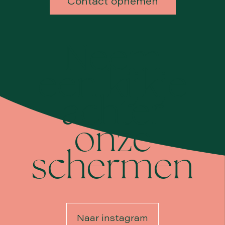
Contact opnemen
Neem
een kijkje
achter
onze
schermen
Naar instagram