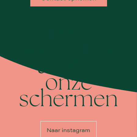
Neem
een kijkje
achter
onze
schermen
Naar instagram