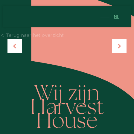
NL
NL
< Terug naar het overzicht
EN
Wij zijn
Harvest
House