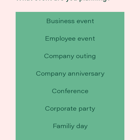
Business event
Employee event
Company outing
Company anniversary
Conference
Corporate party
Familiy day